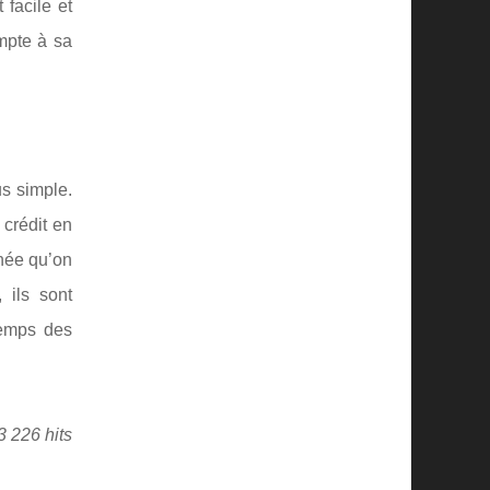
 facile et
ompte à sa
s simple.
 crédit en
rnée qu’on
 ils sont
temps des
3 226 hits