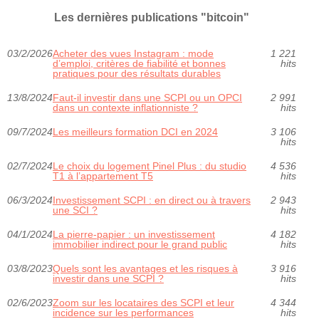
Les dernières publications "bitcoin"
03/2/2026
Acheter des vues Instagram : mode
1 221
d’emploi, critères de fiabilité et bonnes
hits
pratiques pour des résultats durables
13/8/2024
Faut-il investir dans une SCPI ou un OPCI
2 991
dans un contexte inflationniste ?
hits
09/7/2024
Les meilleurs formation DCI en 2024
3 106
hits
02/7/2024
Le choix du logement Pinel Plus : du studio
4 536
T1 à l’appartement T5
hits
06/3/2024
Investissement SCPI : en direct ou à travers
2 943
une SCI ?
hits
04/1/2024
La pierre-papier : un investissement
4 182
immobilier indirect pour le grand public
hits
03/8/2023
Quels sont les avantages et les risques à
3 916
investir dans une SCPI ?
hits
02/6/2023
Zoom sur les locataires des SCPI et leur
4 344
incidence sur les performances
hits