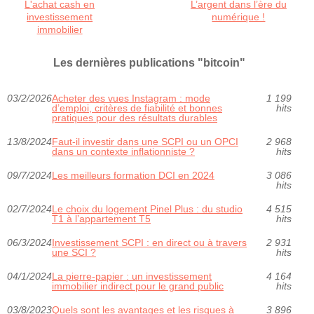
L'achat cash en
L’argent dans l’ère du
investissement
numérique !
immobilier
Les dernières publications "bitcoin"
03/2/2026
Acheter des vues Instagram : mode
1 199
d’emploi, critères de fiabilité et bonnes
hits
pratiques pour des résultats durables
13/8/2024
Faut-il investir dans une SCPI ou un OPCI
2 968
dans un contexte inflationniste ?
hits
09/7/2024
Les meilleurs formation DCI en 2024
3 086
hits
02/7/2024
Le choix du logement Pinel Plus : du studio
4 515
T1 à l’appartement T5
hits
06/3/2024
Investissement SCPI : en direct ou à travers
2 931
une SCI ?
hits
04/1/2024
La pierre-papier : un investissement
4 164
immobilier indirect pour le grand public
hits
03/8/2023
Quels sont les avantages et les risques à
3 896