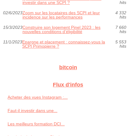
investir dans une SCPI ?
hits
02/6/2023
Zoom sur les locataires des SCPI et leur
4 332
incidence sur les performances
hits
15/3/2023
Construire son logement Pinel 2023 : les
7 660
nouvelles conditions d’éligibilité
hits
11/1/2023
Epargne et placement : connaissez-vous la
5 553
SCPI Primopierre ?
hits
bitcoin
Flux d'infos
Acheter des vues Instagram :...
Faut-il investir dans une...
Les meilleurs formation DCI...