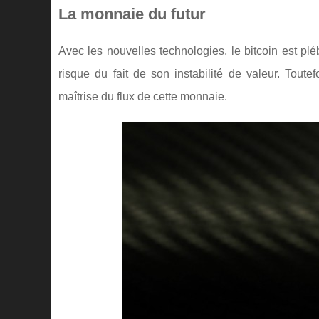
La monnaie du futur
Avec les nouvelles technologies, le bitcoin est p
risque du fait de son instabilité de valeur. Tout
maîtrise du flux de cette monnaie.