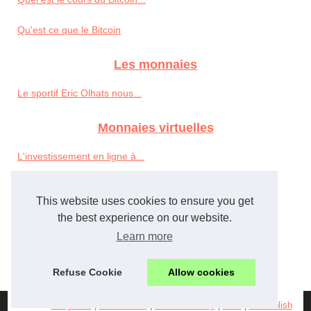
Qu'est ce que le Bitcoin
Les monnaies
Le sportif Eric Olhats nous...
Monnaies virtuelles
L'investissement en ligne à...
Faire des investissements...
This website uses cookies to ensure you get
Prévention aux fraudes sur...
the best experience on our website.
Learn more
WoW Gold,WoW po,WoW Power...
Refuse Cookie
Allow cookies
© 2026
Tbcgold.fr
|
Plan du site
|
Cookies Policy
|
RSS
|
eZ Publish