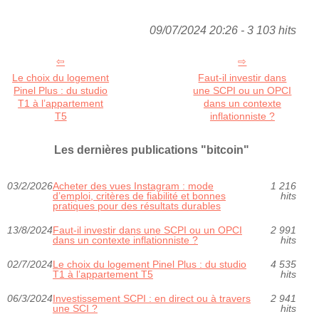
09/07/2024 20:26 - 3 103 hits
Le choix du logement
Faut-il investir dans
Pinel Plus : du studio
une SCPI ou un OPCI
T1 à l’appartement
dans un contexte
T5
inflationniste ?
Les dernières publications "bitcoin"
03/2/2026
Acheter des vues Instagram : mode
1 216
d’emploi, critères de fiabilité et bonnes
hits
pratiques pour des résultats durables
13/8/2024
Faut-il investir dans une SCPI ou un OPCI
2 991
dans un contexte inflationniste ?
hits
02/7/2024
Le choix du logement Pinel Plus : du studio
4 535
T1 à l’appartement T5
hits
06/3/2024
Investissement SCPI : en direct ou à travers
2 941
une SCI ?
hits