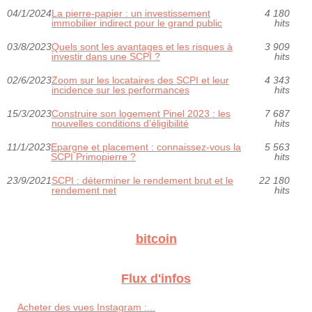
04/1/2024
La pierre-papier : un investissement
4 180
immobilier indirect pour le grand public
hits
03/8/2023
Quels sont les avantages et les risques à
3 909
investir dans une SCPI ?
hits
02/6/2023
Zoom sur les locataires des SCPI et leur
4 343
incidence sur les performances
hits
15/3/2023
Construire son logement Pinel 2023 : les
7 687
nouvelles conditions d’éligibilité
hits
11/1/2023
Epargne et placement : connaissez-vous la
5 563
SCPI Primopierre ?
hits
23/9/2021
SCPI : déterminer le rendement brut et le
22 180
rendement net
hits
bitcoin
Flux d'infos
Acheter des vues Instagram :...