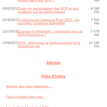
investir dans une SCPI ?
hits
02/6/2023
Zoom sur les locataires des SCPI et leur
4 346
incidence sur les performances
hits
15/3/2023
Construire son logement Pinel 2023 : les
7 702
nouvelles conditions d’éligibilité
hits
11/1/2023
Epargne et placement : connaissez-vous la
5 578
SCPI Primopierre ?
hits
23/9/2021
SCPI : déterminer le rendement brut et le
22 182
rendement net
hits
bitcoin
Flux d'infos
Acheter des vues Instagram :...
Faut-il investir dans une...