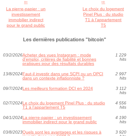
La pierre-papier : un
Le choix du logement
investissement
Pinel Plus : du studio
immobilier indirect
T1 à l’appartement
pour le grand public
T5
Les dernières publications "bitcoin"
03/2/2026
Acheter des vues Instagram : mode
1 229
d’emploi, critères de fiabilité et bonnes
hits
pratiques pour des résultats durables
13/8/2024
Faut-il investir dans une SCPI ou un OPCI
2 997
dans un contexte inflationniste ?
hits
09/7/2024
Les meilleurs formation DCI en 2024
3 112
hits
02/7/2024
Le choix du logement Pinel Plus : du studio
4 556
T1 à l’appartement T5
hits
04/1/2024
La pierre-papier : un investissement
4 190
immobilier indirect pour le grand public
hits
03/8/2023
Quels sont les avantages et les risques à
3 920