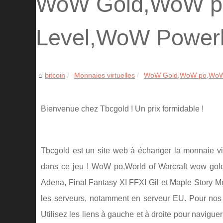
WoW Gold,WoW p
Level,WoW Powerl
bitcoin
Monnaies virtuelles
WoW Gold,WoW po,WoW P
Bienvenue chez Tbcgold ! Un prix formidable !
Tbcgold est un site web à échanger la monnaie vir
dans ce jeu ! WoW po,World of Warcraft wow gold
Adena, Final Fantasy XI FFXI Gil et Maple Story M
les serveurs, notamment en serveur EU. Pour nos a
Utilisez les liens à gauche et à droite pour navigu