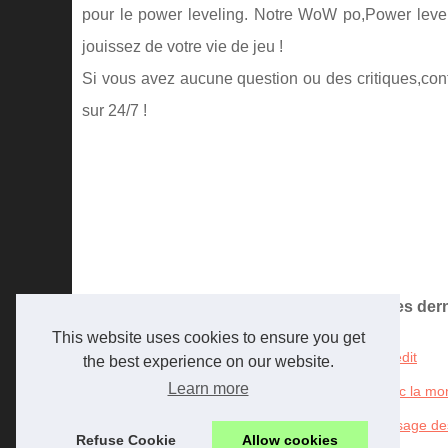
pour le power leveling. Notre WoW po,Power leveli
jouissez de votre vie de jeu !
Si vous avez aucune question ou des critiques,con
sur 24/7 !
Les dern
This website uses cookies to ensure you get
14/3/2016
L'investissement en ligne à crédit
the best experience on our website.
Learn more
16/12/2015
Faire des investissements avec la mon
11/1/2015
Prévention aux fraudes sur l'usage de
Refuse Cookie
Allow cookies