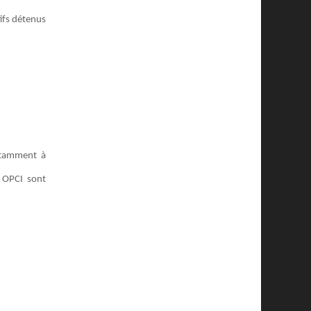
tifs détenus
notamment à
s OPCI sont