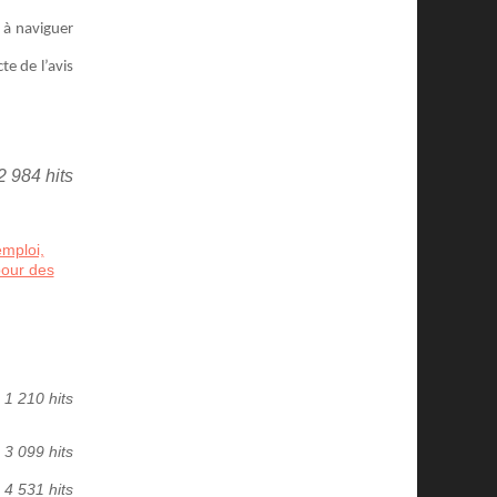
 à naviguer
e de l’avis
2 984 hits
mploi,
pour des
1 210 hits
3 099 hits
4 531 hits