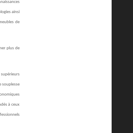
onnaissances
logies ainsi
mmeubles de
mer plus de
s supérieurs
te souplesse
 économiques
ndés à ceux
ofessionnels