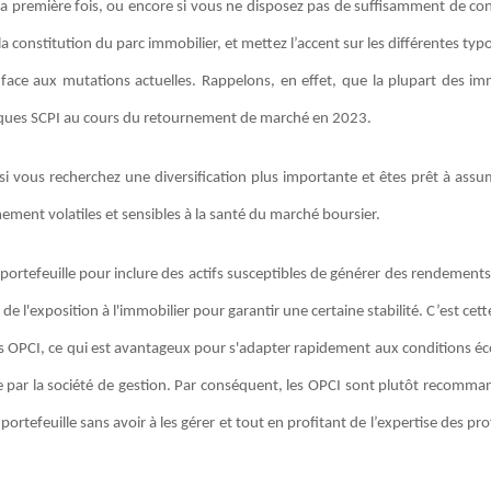
ur la première fois, ou encore si vous ne disposez pas de suffisamment de c
a constitution du parc immobilier, et mettez l’accent sur les différentes typo
face aux mutations actuelles. Rappelons, en effet, que la plupart des i
lques SCPI au cours du retournement de marché en 2023.
 si vous recherchez une diversification plus importante et êtes prêt à assu
ement volatiles et sensibles à la santé du marché boursier.
eur portefeuille pour inclure des actifs susceptibles de générer des rendement
de l'exposition à l'immobilier pour garantir une certaine stabilité. C’est cet
s des OPCI, ce qui est avantageux pour s'adapter rapidement aux conditions
ée par la société de gestion. Par conséquent, les OPCI sont plutôt recomma
ortefeuille sans avoir à les gérer et tout en profitant de l’expertise des pr