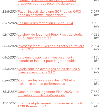
d’emploi, critères de fiabilité et bonnes
hits
pratiques pour des résultats durables
13/8/2024
Faut-il investir dans une SCPI ou un OPCI
2 977
dans un contexte inflationniste ?
hits
09/7/2024
Les meilleurs formation DCI en 2024
3 096
hits
02/7/2024
Le choix du logement Pinel Plus : du studio
4 523
T1 à l’appartement T5
hits
06/3/2024
Investissement SCPI : en direct ou à travers
2 934
une SCI ?
hits
04/1/2024
La pierre-papier : un investissement
4 168
immobilier indirect pour le grand public
hits
03/8/2023
Quels sont les avantages et les risques à
3 901
investir dans une SCPI ?
hits
02/6/2023
Zoom sur les locataires des SCPI et leur
4 336
incidence sur les performances
hits
15/3/2023
Construire son logement Pinel 2023 : les
7 669
nouvelles conditions d’éligibilité
hits
11/1/2023
Epargne et placement : connaissez-vous la
5 557
SCPI Primopierre ?
hits