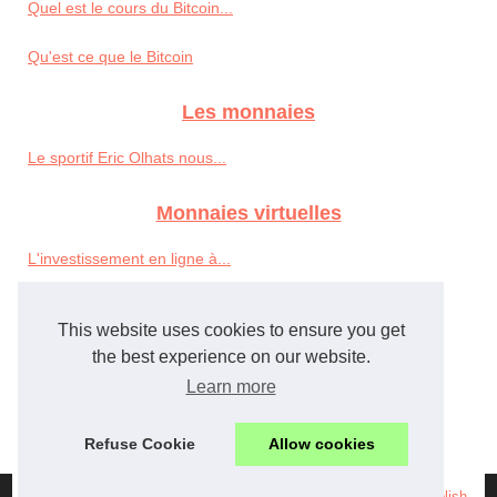
Quel est le cours du Bitcoin...
Qu'est ce que le Bitcoin
Les monnaies
Le sportif Eric Olhats nous...
Monnaies virtuelles
L'investissement en ligne à...
Faire des investissements...
This website uses cookies to ensure you get
Prévention aux fraudes sur...
the best experience on our website.
Learn more
WoW Gold,WoW po,WoW Power...
Refuse Cookie
Allow cookies
© 2026
Tbcgold.fr
|
Plan du site
|
Cookies Policy
|
RSS
|
eZ Publish