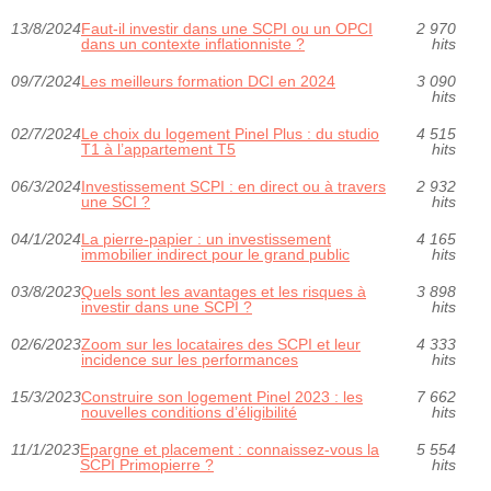
13/8/2024
Faut-il investir dans une SCPI ou un OPCI
2 970
dans un contexte inflationniste ?
hits
09/7/2024
Les meilleurs formation DCI en 2024
3 090
hits
02/7/2024
Le choix du logement Pinel Plus : du studio
4 515
T1 à l’appartement T5
hits
06/3/2024
Investissement SCPI : en direct ou à travers
2 932
une SCI ?
hits
04/1/2024
La pierre-papier : un investissement
4 165
immobilier indirect pour le grand public
hits
03/8/2023
Quels sont les avantages et les risques à
3 898
investir dans une SCPI ?
hits
02/6/2023
Zoom sur les locataires des SCPI et leur
4 333
incidence sur les performances
hits
15/3/2023
Construire son logement Pinel 2023 : les
7 662
nouvelles conditions d’éligibilité
hits
11/1/2023
Epargne et placement : connaissez-vous la
5 554
SCPI Primopierre ?
hits