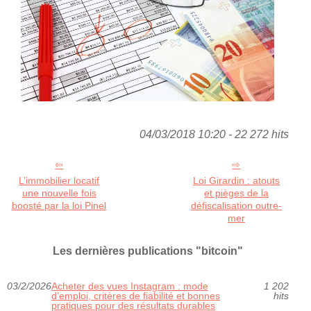
04/03/2018 10:20 - 22 272 hits
L’immobilier locatif
Loi Girardin : atouts
une nouvelle fois
et pièges de la
boosté par la loi Pinel
défiscalisation outre-
mer
Les dernières publications "bitcoin"
03/2/2026
Acheter des vues Instagram : mode
1 202
d’emploi, critères de fiabilité et bonnes
hits
pratiques pour des résultats durables