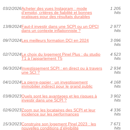
03/2/2026
Acheter des vues Instagram : mode
1 205
d’emploi, critères de fiabilité et bonnes
hits
pratiques pour des résultats durables
13/8/2024
Faut-il investir dans une SCPI ou un OPCI
2 977
dans un contexte inflationniste ?
hits
09/7/2024
Les meilleurs formation DCI en 2024
3 096
hits
02/7/2024
Le choix du logement Pinel Plus : du studio
4 523
T1 à l’appartement T5
hits
06/3/2024
Investissement SCPI : en direct ou à travers
2 934
une SCI ?
hits
04/1/2024
La pierre-papier : un investissement
4 168
immobilier indirect pour le grand public
hits
03/8/2023
Quels sont les avantages et les risques à
3 902
investir dans une SCPI ?
hits
02/6/2023
Zoom sur les locataires des SCPI et leur
4 336
incidence sur les performances
hits
15/3/2023
Construire son logement Pinel 2023 : les
7 671
nouvelles conditions d’éligibilité
hits