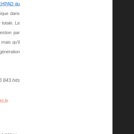
’EHPAD du
tique dans
 totale. Le
estion par
 mais qu’il
génération
6 843 hits
et le