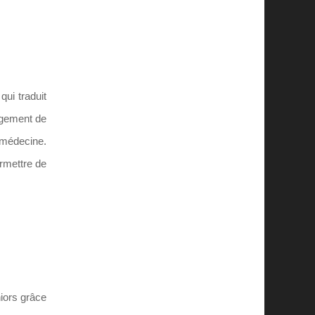
ui traduit
ngement de
 médecine.
rmettre de
niors grâce