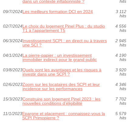
dans un contexte inflationniste ?
hits
09/7/2024
Les meilleurs formation DCI en 2024
3 112
hits
02/7/2024
Le choix du logement Pinel Plus : du studio
4 556
T1 à l’appartement T5
hits
06/3/2024
Investissement SCPI : en direct ou à travers
2 945
une SCI ?
hits
04/1/2024
La pierre-papier : un investissement
4 190
immobilier indirect pour le grand public
hits
03/8/2023
Quels sont les avantages et les risques à
3 920
investir dans une SCPI ?
hits
02/6/2023
Zoom sur les locataires des SCPI et leur
4 346
incidence sur les performances
hits
15/3/2023
Construire son logement Pinel 2023 : les
7 702
nouvelles conditions d’éligibilité
hits
11/1/2023
Epargne et placement : connaissez-vous la
5 579
SCPI Primopierre ?
hits