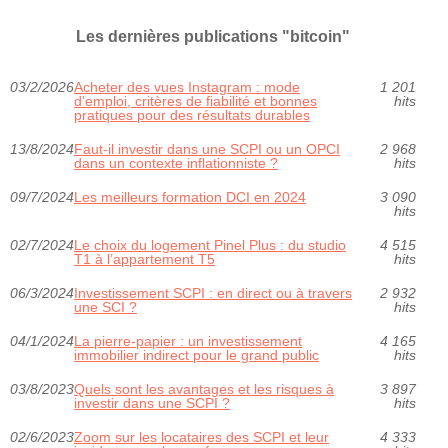
Les dernières publications "bitcoin"
03/2/2026
Acheter des vues Instagram : mode
1 201
d’emploi, critères de fiabilité et bonnes
hits
pratiques pour des résultats durables
13/8/2024
Faut-il investir dans une SCPI ou un OPCI
2 968
dans un contexte inflationniste ?
hits
09/7/2024
Les meilleurs formation DCI en 2024
3 090
hits
02/7/2024
Le choix du logement Pinel Plus : du studio
4 515
T1 à l’appartement T5
hits
06/3/2024
Investissement SCPI : en direct ou à travers
2 932
une SCI ?
hits
04/1/2024
La pierre-papier : un investissement
4 165
immobilier indirect pour le grand public
hits
03/8/2023
Quels sont les avantages et les risques à
3 897
investir dans une SCPI ?
hits
02/6/2023
Zoom sur les locataires des SCPI et leur
4 333